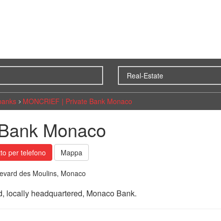
banks
MONCRIEF | Private Bank Monaco
 Bank Monaco
to per telefono
Mappa
levard des Moulins, Monaco
d, locally headquartered, Monaco Bank.