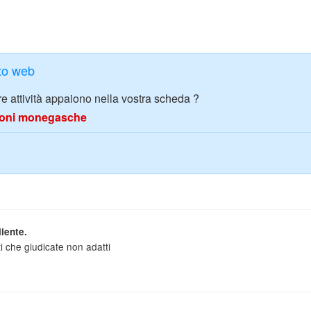
ito web
tre attività appaiono nella vostra scheda ?
azioni monegasche
iente.
i che giudicate non adatti