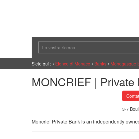
Siete qui :
Elenco di Monaco
Banks
Monegasque 
MONCRIEF | Private
Contat
3-7 Bou
Moncrief Private Bank is an independently owne