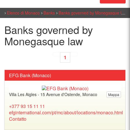
Elenco di Monaco
Banks
Banks governed by Monegasque law
Banks governed by
Monegasque law
1
EFG Bank (Monaco)
Villa Les Aigles - 15 Avenue d'Ostende, Monaco
Mappa
+377 93 15 11 11
efginternational.com/pt/mc/about/locations/monaco.html
Contatto