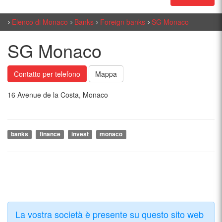
Elenco di Monaco
Banks
Foreign banks
SG Monaco
SG Monaco
Contatto per telefono
Mappa
16 Avenue de la Costa, Monaco
banks
finance
invest
monaco
La vostra società è presente su questo sito web