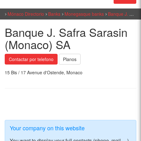
Mónaco Directorio
Banks
Monegasque banks
Banque J. Safra Sarasin (Monaco) SA
Banque J. Safra Sarasin
(Monaco) SA
Contactar por telefono
Planos
15 Bis / 17 Avenue d'Ostende, Monaco
Your company on this website
You want to display your full contacts (phone, mail, ...)