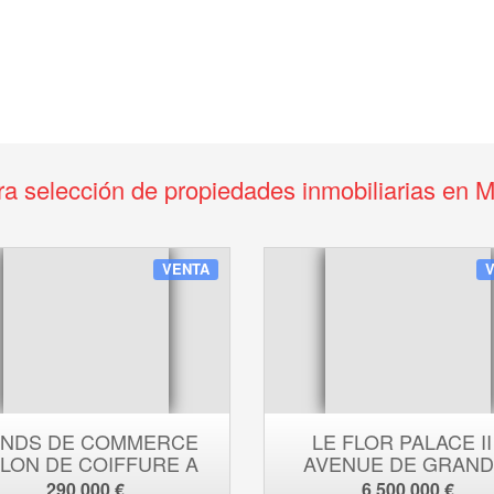
ra selección de propiedades inmobiliarias en 
VENTA
NDS DE COMMERCE
LE FLOR PALACE II
LON DE COIFFURE A
AVENUE DE GRAND
VENDRE
BRETAGNE
290 000 €
6 500 000 €