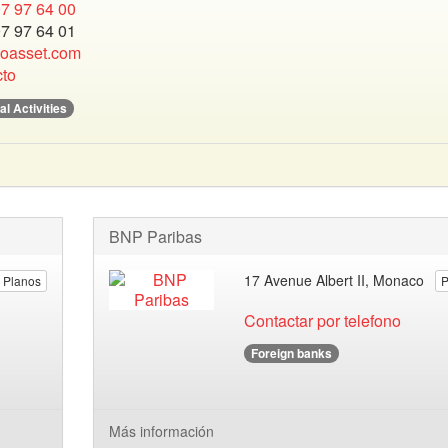
7 97 64 00
7 97 64 01
oasset.com
to
al Activities
BNP Paribas
17 Avenue Albert II, Monaco
Planos
P
Contactar por telefono
Foreign banks
Más información