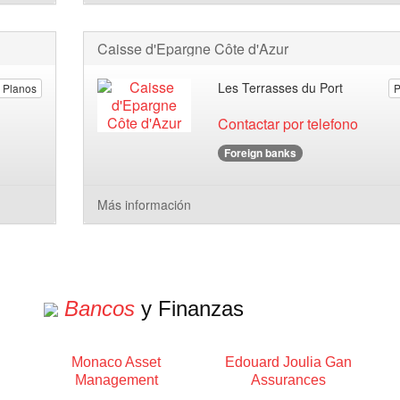
Caisse d'Epargne Côte d'Azur
Les Terrasses du Port
Planos
P
Contactar por telefono
Foreign banks
Más información
Bancos
y Finanzas
Monaco Asset
Edouard Joulia Gan
Management
Assurances