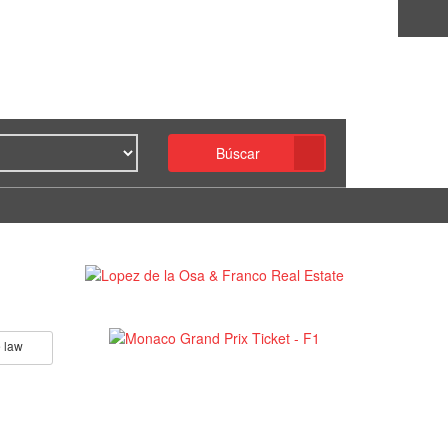
Búscar
 law