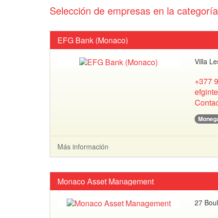
Selección de empresas en la categoría
EFG Bank (Monaco)
Villa L
+377 9
efgint
Contac
Moneg
Más información
Monaco Asset Management
27 Boul