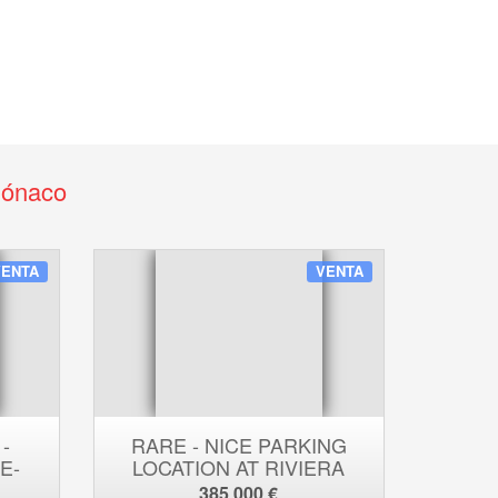
Mónaco
VENTA
VENTA
 -
RARE - NICE PARKING
E-
LOCATION AT RIVIERA
PALACE
385 000 €