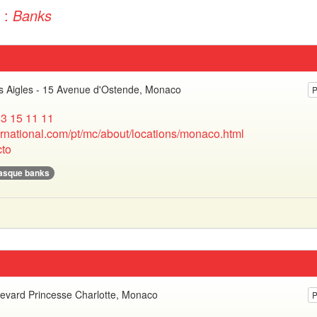
 :
Banks
es Aigles - 15 Avenue d'Ostende, Monaco
P
3 15 11 11
ernational.com/pt/mc/about/locations/monaco.html
to
asque banks
evard Princesse Charlotte, Monaco
P