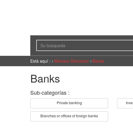
Está aquí :
Mónaco Directorio
Banks
Banks
Sub-categorías :
Private banking
Inve
Branches or offices of foreign banks