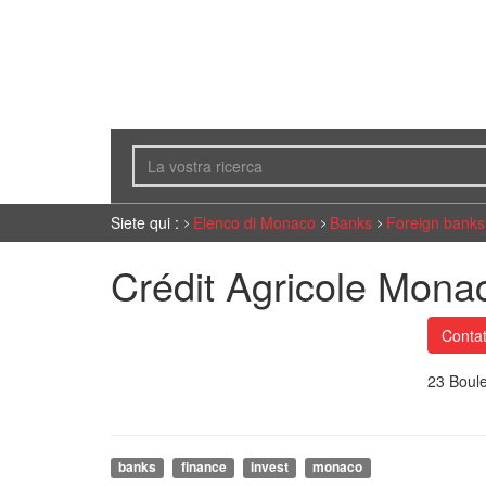
Siete qui :
Elenco di Monaco
Banks
Foreign banks
Crédit Agricole Mona
Contat
23 Boul
banks
finance
invest
monaco