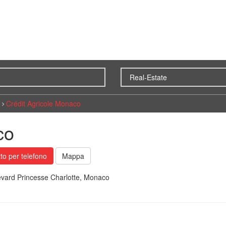
Crédit Agricole Monaco
co
to per telefono
Mappa
evard Princesse Charlotte, Monaco