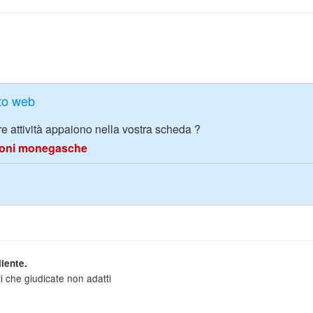
ito web
tre attività appaiono nella vostra scheda ?
azioni monegasche
iente.
i che giudicate non adatti