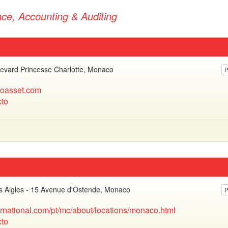
ce, Accounting & Auditing
evard Princesse Charlotte, Monaco
P
oasset.com
to
es Aigles - 15 Avenue d'Ostende, Monaco
P
ernational.com/pt/mc/about/locations/monaco.html
to