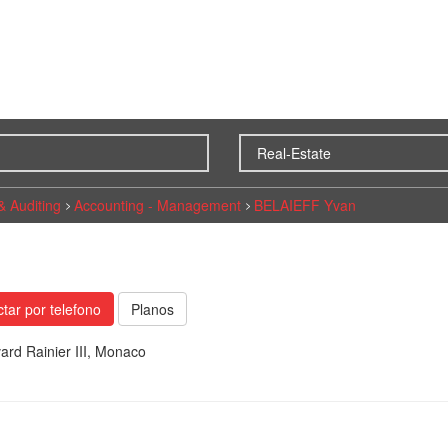
& Auditing
Accounting - Management
BELAIEFF Yvan
tar por telefono
Planos
ard Rainier III, Monaco