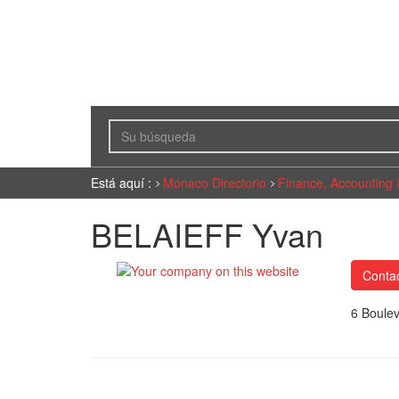
Está aquí :
Mónaco Directorio
Finance, Accounting 
BELAIEFF Yvan
Contac
6 Boulev