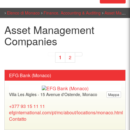
Elenco di Monaco
Finance, Accounting & Auditing
Asset Management Companies
Asset Management
Companies
1
2
EFG Bank (Monaco)
Villa Les Aigles - 15 Avenue d'Ostende, Monaco
Mappa
+377 93 15 11 11
efginternational.com/pt/mc/about/locations/monaco.html
Contatto