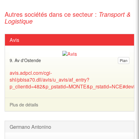
Autres sociétés dans ce secteur :
Transport &
Logistique
Avis
9. Av d'Ostende
Plan
avis.adpcl.com/cgi-
shl/pbisa70.dll/avis/u_avis/af_entry?
p_clientid=482&p_pstatid=MONTE&p_rstatid=NCE#devis
Plus de détails
Germano Antonino