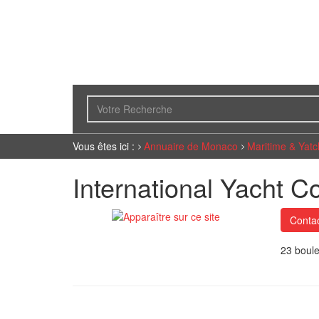
Vous êtes ici :
Annuaire de Monaco
Maritime & Yatc
International Yacht Co
Contac
23 boule