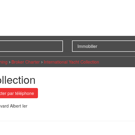
hing
Broker Charter
International Yacht Collection
llection
ter par téléphone
vard Albert Ier