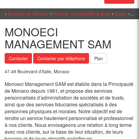
Annuaire de Monaco
Finance, Comptabilité & Audit
Divers
MO
MONOECI
MANAGEMENT SAM
Contacter
Contacter par téléphone
Plan
47-49 Boulevard d'Italie, Monaco
Monoeci Management SAM est établie dans la Principauté
de Monaco depuis 1981, et propose des services
personnalisés d’administration de sociétés et de trusts,
ainsi que des services fiduciaires spécialisés à des
personnes physiques et morales. Notre objectif est de
rendre un service hautement personnalisé et professionnel
à nos clients. Nous envisageons une relation à long terme
avec nos clients, sur la base de leur situation, de leurs
besoins et de leurs objectifs spécifiques.