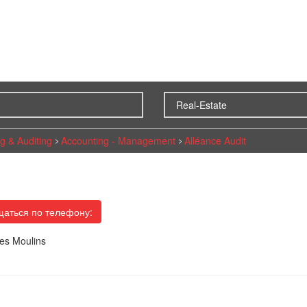
g & Auditing
Accounting - Management
Alléance Audit
аться по телефону:
des Moulins