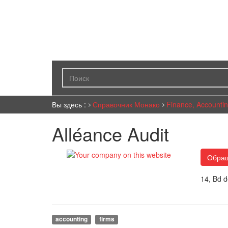
Вы здесь :
Справочник Монако
Finance, Accountin
Alléance Audit
Обращ
14, Bd 
accounting
firms