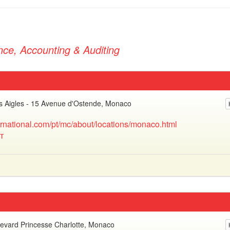
nce, Accounting & Auditing
es Aigles - 15 Avenue d'Ostende, Monaco
ernational.com/pt/mc/about/locations/monaco.html
т
evard Princesse Charlotte, Monaco