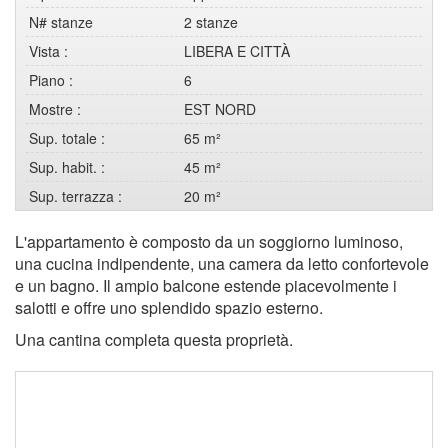
N# stanze
2 stanze
Vista :
LIBERA E CITTÀ
Piano :
6
Mostre :
EST NORD
Sup. totale :
65 m²
Sup. habit. :
45 m²
Sup. terrazza :
20 m²
L'appartamento è composto da un soggiorno luminoso,
una cucina indipendente, una camera da letto confortevole
e un bagno. Il ampio balcone estende piacevolmente i
salotti e offre uno splendido spazio esterno.
Una cantina completa questa proprietà.